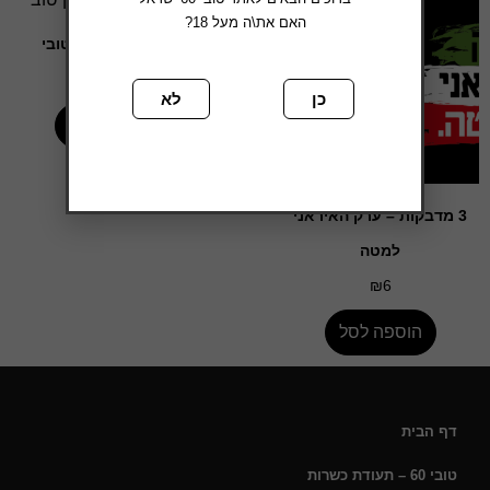
האם את\ה מעל 18?
3 מדבקות – רק טובי
₪
6
כן
לא
הוספה לסל
3 מדבקות – ערק האיראני
למטה
₪
6
הוספה לסל
דף הבית
טובי 60 – תעודת כשרות