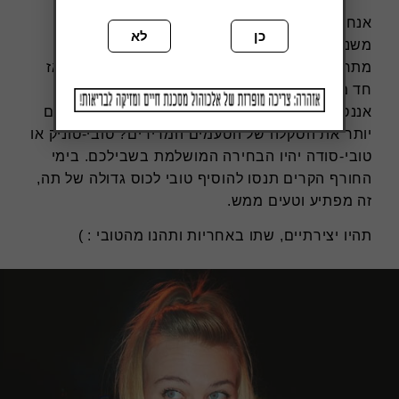
אנחנו ממליצים בחום לשתות טובי עם ערבוב. זה
כן
לא
משנה חיים. עם מה? עם מה שאתם אוהבים.
מתחברים לטעמים הפירותיים המתוקים? מצוין!! אז
חד משמעית לשתות עם מיץ פירות טרופיים, מיץ
אננס, מיץ מנגו או משקאות מוגזים מתוקים. אוהבים
יותר את הסקלה של הטעמים המרירים? טובי-טוניק או
טובי-סודה יהיו הבחירה המושלמת בשבילכם. בימי
החורף הקרים תנסו להוסיף טובי לכוס גדולה של תה,
זה מפתיע וטעים ממש.
תהיו יצירתיים, שתו באחריות ותהנו מהטובי : )