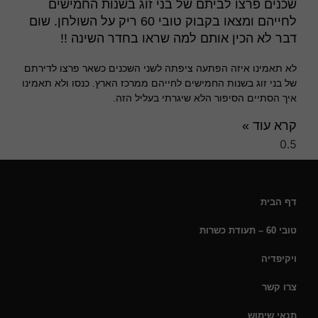
שכנים פרצו לביתם של בני זוג בשנות החמישים
לחייהם ומצאו בקבוק טובי 60 ריק על השולחן. שום
דבר לא הכין אותם למה שראו בחדר השינה !!
לא תאמינו איזה הפתעה ציפתה לשני השכנים כשאר פרצו לדירתם
של בני זוג בשנות החמישים לחייהם ממרכז הארץ. כנסו ולא תאמינו
איך הסתיים הסיפור הלא שיגרתי בעליל הזה.
קרא עוד »
דף הבית
טובי 60 – תעודת כשרות
ויקיפדיה
צרו קשר
תנאי שימוש