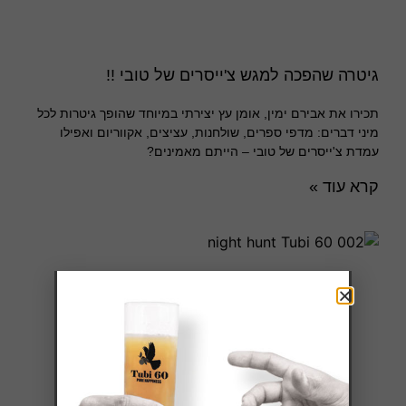
גיטרה שהפכה למגש צ'ייסרים של טובי !!
תכירו את אבירם ימין, אומן עץ יצירתי במיוחד שהופך גיטרות לכל
מיני דברים: מדפי ספרים, שולחנות, עציצים, אקווריום ואפילו
עמדת צ'ייסרים של טובי – הייתם מאמינים?
קרא עוד »