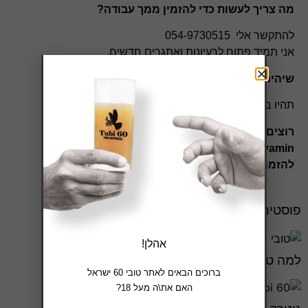
מה צריך לעשות כדי להזמין ממך עבודה?
להתקשר אלי 054-9730515
אני תמיד פתוח לרעיונות ואתגרים חדשים.
שיהיה לך המון בהצלחה!
תהיו בריאים!!
רוצים לראות עוד? כנסו לפייסבוק של אבירם:
https://www.facebook.com/aviram.yamin
להזמנת עבודות ומתנות: 054-9730515
פוסטים נלווים
אהלן!
למה טובי זה המשקה הטוב ביותר? דו"ח מסיבה
ברוכים הבאים לאתר טובי 60 ישראל
האם את\ה מעל 18?