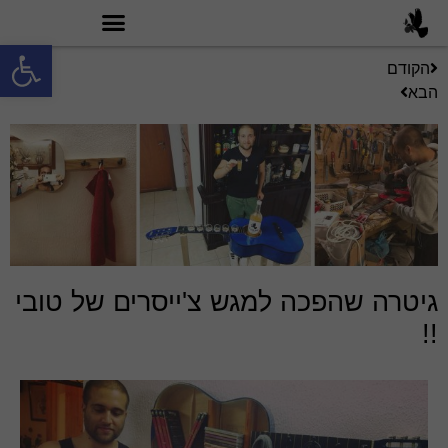
פתח סרגל
הקודם
מה זה טובי 60?
הבא
גיטרה שהפכה למגש צ'ייסרים של טובי
!!