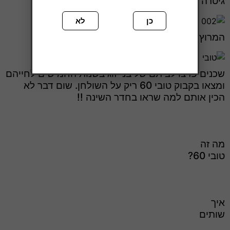
גיטרה שהפכה למגש צ'ייסרים של טובי !!
כן
לא
המרוץ הסודי שלא שמעתם עליו מגיע לבאר שבע
שכנים פרצו לביתם של בני זוג בשנות החמישים לחייהם
ומצאו בקבוק טובי 60 ריק על השולחן. שום דבר לא
הכין אותם למה שראו בחדר השינה !!
מה זה
טובי 60?
איך
שותים