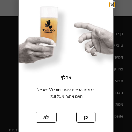
דף הבית
טובי 60 – תעודת כשרות
ויקיפדיה
צרו קשר
אהלן!
תנאי שימוש
ברוכים הבאים לאתר טובי 60 ישראל
הצהרת נגישות
האם את\ה מעל 18?
מפת אתר
English website
כן
לא
רשתות חברתיות