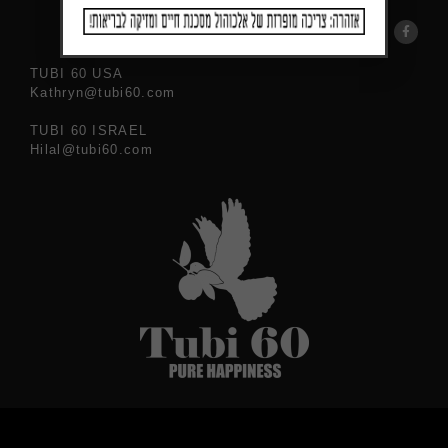
TUBI 60 USA
Kathryn@tubi60.com
TUBI 60 ISRAEL
Hilal@tubi60.com