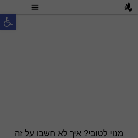
פתח סרגל
מה זה טובי 60?
מנוי לטובי? איך לא חשבו על זה