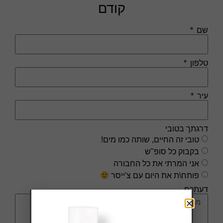
קודם
שם
טלפון
עיר
דרגתך בטובי
טובי זה החיים, שותה כמו מים!
בקבוק כל סופ"ש
אני המרתי את כל החבורה
פותח\ת את היום עם צ'ייסר
דעתכם