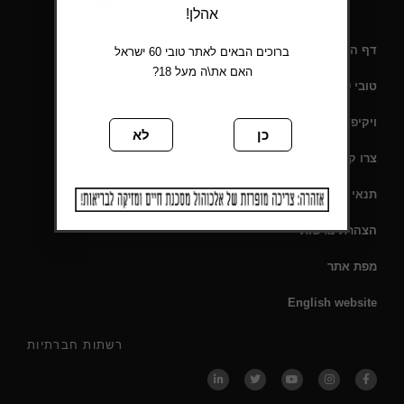
אהלן!
דף הבית
ברוכים הבאים לאתר טובי 60 ישראל
האם את\ה מעל 18?
טובי 60 – תעודת כשרות
ויקיפדיה
כן
לא
צרו קשר
תנאי שימוש
הצהרת נגישות
מפת אתר
English website
רשתות חברתיות