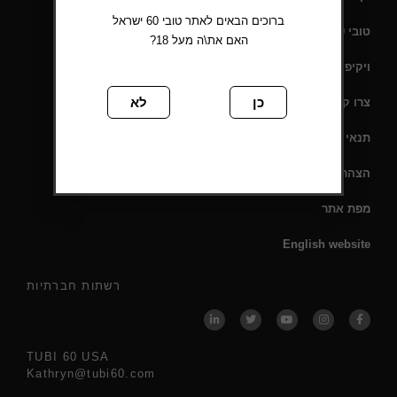
ברוכים הבאים לאתר טובי 60 ישראל
טובי 60 – תעודת כשרות
האם את\ה מעל 18?
ויקיפדיה
כן
לא
צרו קשר
תנאי שימוש
הצהרת נגישות
מפת אתר
English website
רשתות חברתיות
TUBI 60 USA
Kathryn@tubi60.com