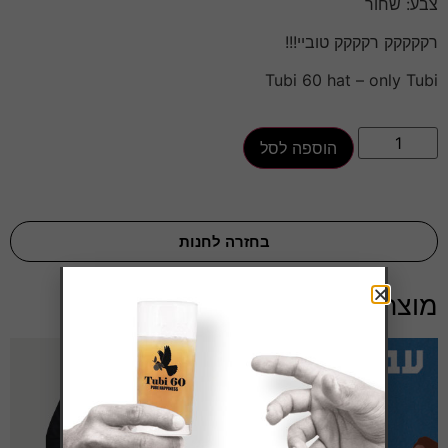
צבע: שחור
רקקקקק רקקקק טוביי!!!
Tubi 60 hat – only Tubi
הוספה לסל
בחזרה לחנות
מוצרים קשורים