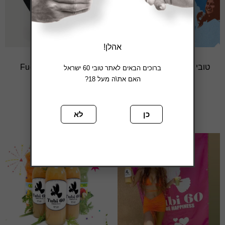
אהלן!
טובי עברי – קנבס 30*42
סווטשרט Fuck Better
ברוכים הבאים לאתר טובי 60 ישראל
האם את\ה מעל 18?
₪
79
₪
89
הוספה לסל
בחר אפשרויות
כן
לא