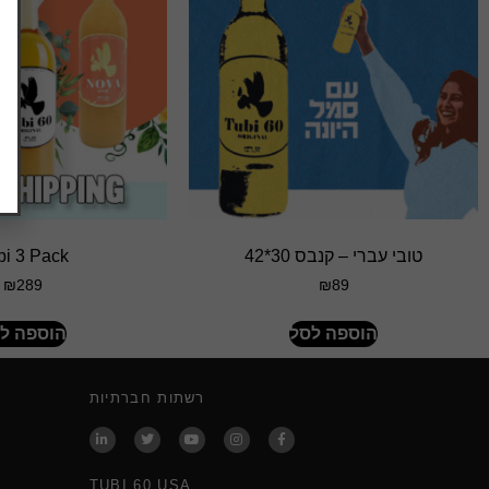
טובי עברי – קנבס 30*42
bi 3 Pack
₪
289
₪
89
הוספה לסל
הוספה ל
רשתות חברתיות
TUBI 60 USA