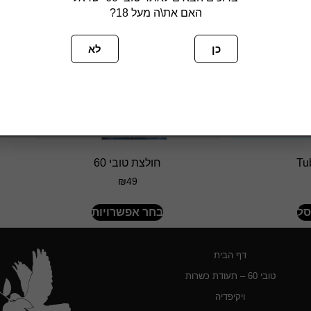
האם את\ה מעל 18?
כן
לא
Tu
חולצת טובי 60
₪
49
סל
בחר אפשרויות
דף הבית
טובי 60 – תעודת כשרות
ויקיפדיה