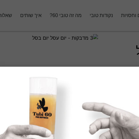
 וחסויות
נקודות טובי
מה זה טובי 60?
איך שותים
שאלות