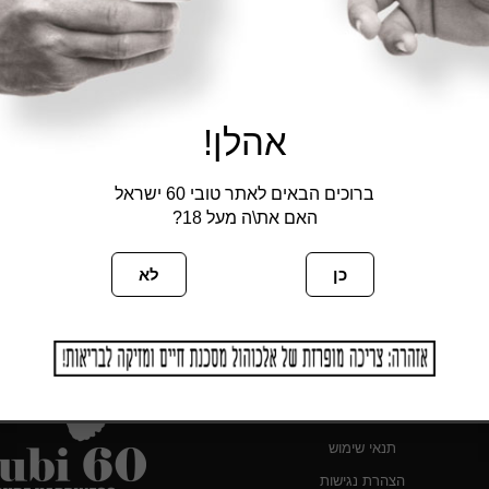
אהלן!
3 מדבקות – Ask For Tubi
ברוכים הבאים לאתר טובי 60 ישראל
₪
6
האם את\ה מעל 18?
סל
הוספה לסל
כן
לא
דף הבית
טובי 60 – תעודת כשרות
ויקיפדיה
צרו קשר
תנאי שימוש
הצהרת נגישות