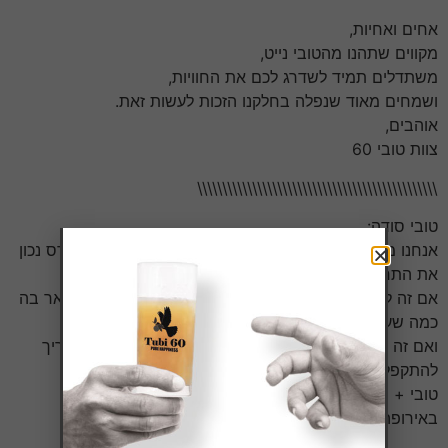
אחים ואחיות,
מקווים שתהנו מהטובי נייט,
משתדלים תמיד לשדרג לכם את החוויות,
ושמחים מאוד שנפלה בחלקנו הזכות לעשות זאת.
אוהבים,
צוות טובי 60
\\\\\\\\\\\\\\\\\\\\\\\\\\\\\\\\\\\\\\\\\\\\\\\\
טובי סודה:
אנחנו מאוד שמים לב (באופן אישי וגם בתור חברה) להנדס נכון
את התחושת שיכרות בצורה אופטימלית לכל סיטואציה.
אם זה ליציאה ארוכה שצריך להגיע לרמה מסויימת ולהישאר בה
כמה שעות,
ואם זה בסיטואציה של כוסית עם החבר'ה בסוף היום שצריך
להתקפל מוקדם.
טובי + סודה זה הדבר.
באירופה: ככה הם שותים טובי – טוביסודה