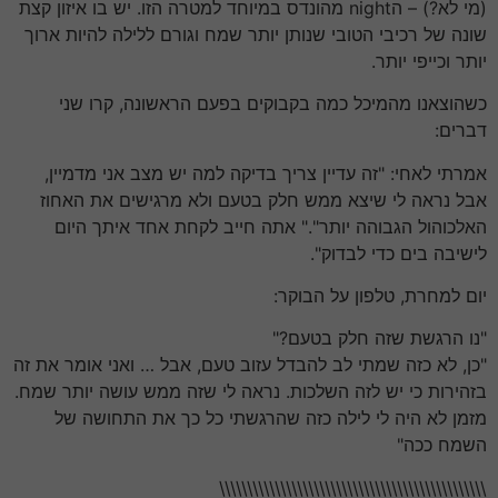
(מי לא?) – הnight מהונדס במיוחד למטרה הזו. יש בו איזון קצת
שונה של רכיבי הטובי שנותן יותר שמח וגורם ללילה להיות ארוך
יותר וכייפי יותר.
כשהוצאנו מהמיכל כמה בקבוקים בפעם הראשונה, קרו שני
דברים:
אמרתי לאחי: "זה עדיין צריך בדיקה למה יש מצב אני מדמיין,
אבל נראה לי שיצא ממש חלק בטעם ולא מרגישים את האחוז
האלכוהול הגבוהה יותר"." אתה חייב לקחת אחד איתך היום
לישיבה בים כדי לבדוק".
יום למחרת, טלפון על הבוקר:
"נו הרגשת שזה חלק בטעם?"
"כן, לא כזה שמתי לב להבדל עזוב טעם, אבל … ואני אומר את זה
בזהירות כי יש לזה השלכות. נראה לי שזה ממש עושה יותר שמח.
מזמן לא היה לי לילה כזה שהרגשתי כל כך את התחושה של
השמח ככה"
\\\\\\\\\\\\\\\\\\\\\\\\\\\\\\\\\\\\\\\\\\\\\\\\