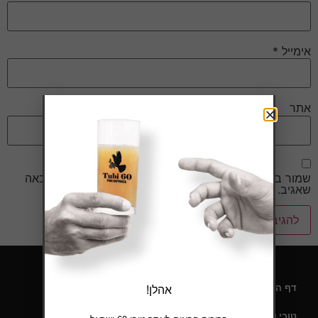
אימייל
*
אתר
שמור בדפדפן זה את השם, האימייל והאתר שלי לפעם הבאה
שאגיב.
דף הבית
אהלן!
טובי 60 – תעודת כשרות