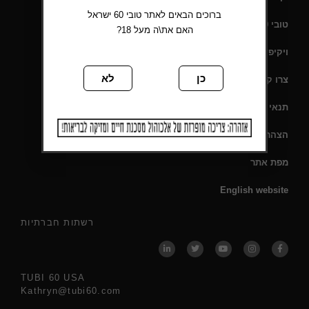
ברוכים הבאים לאתר טובי 60 ישראל
טובי 60 – תעודת כשרות
האם את\ה מעל 18?
ויקיפדיה
כן
לא
צרו קשר
תנאי שימוש
הצהרת נגישות
מפת אתר
English website
רשתות חברתיות
TUBI 60 USA
Kathryn@tubi60.com