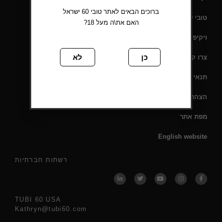
ברוכים הבאים לאתר טובי 60 ישראל
טובי 60 – תעודת כשרות
האם את\ה מעל 18?
ויקיפדיה
כן
לא
צרו קשר
תנאי שימוש
הצהרת נגישות
מפת אתר
English website
רשתות חברתיות
TUBI 60 USA
Kathryn@tubi60.com