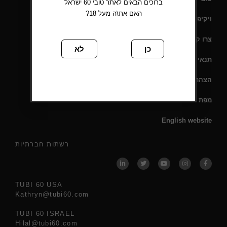
ברוכים הבאים לאתר טובי 60 ישראל
האם את\ה מעל 18?
ויקיפדיה
צרו קשר
כן
לא
תנאי שימוש
הצהרת נגישות
מפת אתר
English website
רשתות חברתיות
TUBI 60 USA
Kathryn@tubi60.com
TUBI 60 ISRAEL
Hilal@tubi60.com