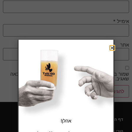
אימייל
*
אתר
שמור בדפדפן זה את השם, האימייל והאתר שלי לפעם הבאה
שאגיב.
דף הבית
אהלן!
טובי 60 – תעודת כשרות