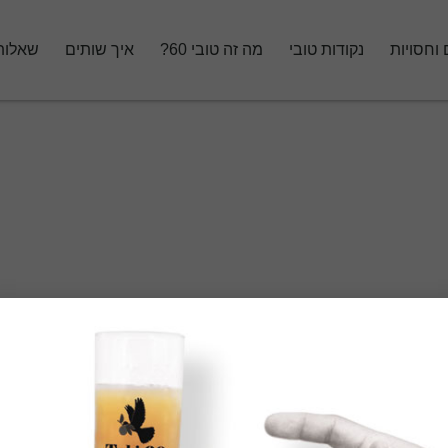
 וחסויות
נקודות טובי
מה זה טובי 60?
איך שותים
שאלות