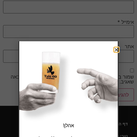
אימייל
*
אתר
שמור בדפדפן זה את השם, האימייל והאתר שלי לפעם הבאה
שאגיב.
דף הבית
אהלן!
טובי 60 – תעודת כשרות