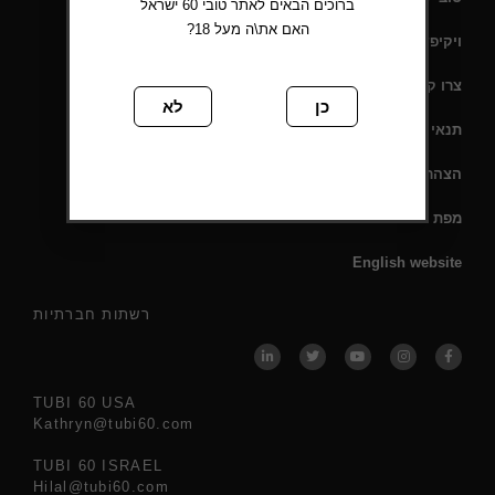
ברוכים הבאים לאתר טובי 60 ישראל
האם את\ה מעל 18?
ויקיפדיה
צרו קשר
כן
לא
תנאי שימוש
הצהרת נגישות
מפת אתר
English website
רשתות חברתיות
TUBI 60 USA
Kathryn@tubi60.com
TUBI 60 ISRAEL
Hilal@tubi60.com