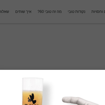
 וחסויות
נקודות טובי
מה זה טובי 60?
איך שותים
שאלות