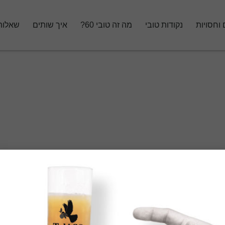
 וחסויות
נקודות טובי
מה זה טובי 60?
איך שותים
שאלות