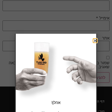
אימייל
*
אתר
שמור בדפדפן זה את השם, האימייל והאתר שלי לפעם הבאה
שאגיב.
דף הבית
אהלן!
טובי 60 – תעודת כשרות