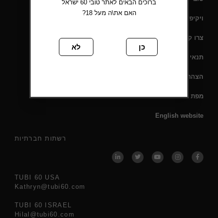
ברוכים הבאים לאתר טובי 60 ישראל
האם את\ה מעל 18?
ויקיפדיה
צרו קשר
כן
לא
תנאי שימוש
הצהרת נגישות
מפת אתר
English website
רשתות חברתיות
TUBI 60 USA
Kathryn@tubi60.com
TUBI 60 ISRAEL
Hilal@tubi60.com