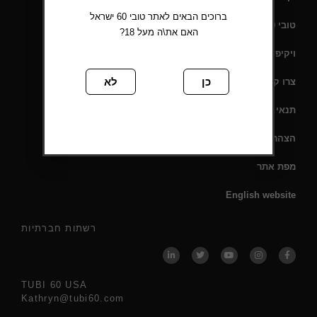
ברוכים הבאים לאתר טובי 60 ישראל
טובי 60 – תעודת כשרות
האם את\ה מעל 18?
ויקיפדיה
כן
לא
צרו קשר
תנאי שימוש
הצהרת נגישות
מפת אתר
English website
רשתות חברתיות
TUBI 60 USA
Kathryn@tubi60.com