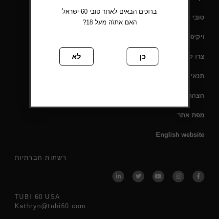
ברוכים הבאים לאתר טובי 60 ישראל
טובי 60 – תעודת כשרות
האם את\ה מעל 18?
ויקיפדיה
כן
לא
צרו קשר
תנאי שימוש
הצהרת נגישות
מפת אתר
English website
רשתות חברתיות
TUBI 60 USA
Kathryn@tubi60.com