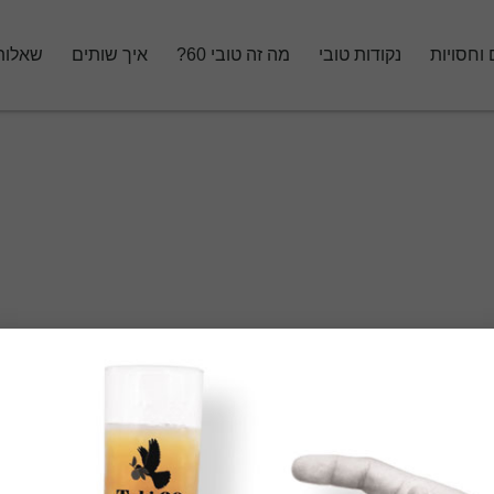
 וחסויות
נקודות טובי
מה זה טובי 60?
איך שותים
שאלות