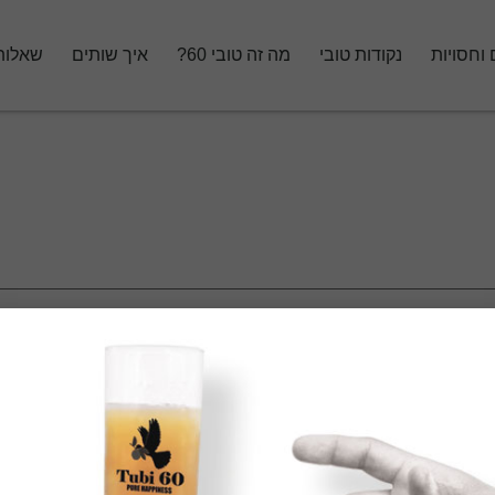
 וחסויות
נקודות טובי
מה זה טובי 60?
איך שותים
שאלות