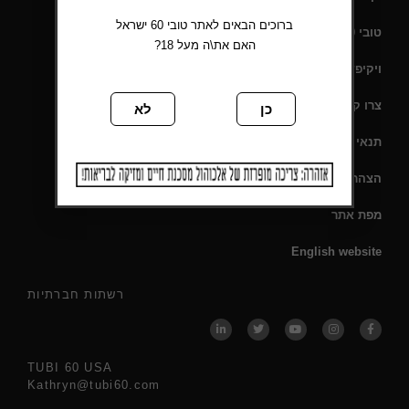
ברוכים הבאים לאתר טובי 60 ישראל
טובי 60 – תעודת כשרות
האם את\ה מעל 18?
ויקיפדיה
צרו קשר
כן
לא
תנאי שימוש
הצהרת נגישות
מפת אתר
English website
רשתות חברתיות
TUBI 60 USA
Kathryn@tubi60.com