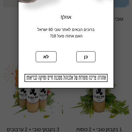
אהלן!
טובי עברי – קנבס 30*42
חולצת טובי 60
₪
49
₪
89
ברוכים הבאים לאתר טובי 60 ישראל
האם את\ה מעל 18?
הוספה לסל
בחר אפשרויות
כן
לא
1 בקבוק טובי + 2 כוסות
3 בקבוקי טובי + 2 ערבובים